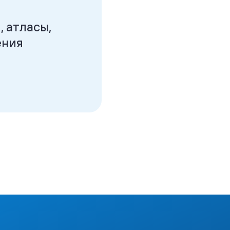
ники, атласы,
иложения