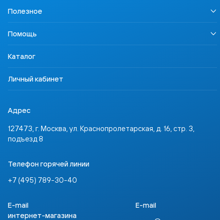
Информация для СМИ
LECTA
Полезное
Карьера
Урок безопасности
Правовая информация
Наша Победа
Педагогам
Осторожно, контрафакт
Помощь
Профориентация
Родителям
Контакты
Учимся для жизни
Ученикам
Доставка и оплата
ССТ Лингвотест
Каталог
Партнёрам
Где купить
Инвесторам
Задать вопрос
Личный кабинет
Адрес
127473, г. Москва, ул. Краснопролетарская, д. 16, стр. 3,
подъезд 8
Телефон горячей линии
+7 (495) 789-30-40
E-mail
E-mail
интернет-магазина