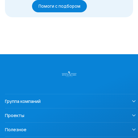
Помоги с подбором
Группа компаний
О нас
Проекты
Устойчивое развитие
Информация для СМИ
LECTA
Полезное
Карьера
Урок безопасности
Правовая информация