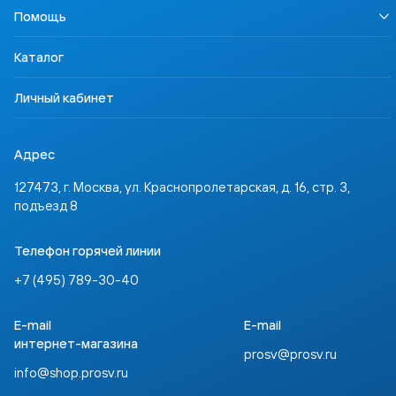
Наша Победа
Педагогам
Осторожно, контрафакт
Помощь
Профориентация
Родителям
Контакты
Учимся для жизни
Ученикам
Доставка и оплата
ССТ Лингвотест
Каталог
Партнёрам
Где купить
Инвесторам
Задать вопрос
Личный кабинет
Адрес
127473, г. Москва, ул. Краснопролетарская, д. 16, стр. 3,
подъезд 8
Телефон горячей линии
+7 (495) 789-30-40
E-mail
E-mail
интернет-магазина
prosv@prosv.ru
info@shop.prosv.ru