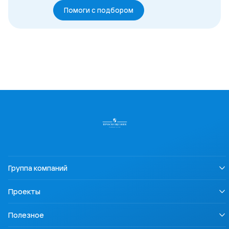
Помоги с подбором
Группа компаний
О нас
Проекты
Устойчивое развитие
Информация для СМИ
LECTA
Полезное
Карьера
Урок безопасности
Правовая информация