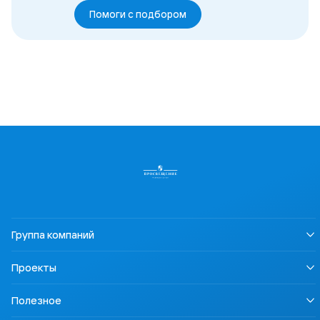
Помоги с подбором
Группа компаний
О нас
Проекты
Устойчивое развитие
Информация для СМИ
LECTA
Полезное
Карьера
Урок безопасности
Правовая информация