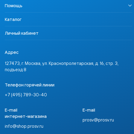
Наша Победа
Педагогам
Осторожно, контрафакт
Помощь
Профориентация
Родителям
Контакты
Учимся для жизни
Ученикам
Доставка и оплата
ССТ Лингвотест
Каталог
Партнёрам
Где купить
Инвесторам
Задать вопрос
Личный кабинет
Адрес
127473, г. Москва, ул. Краснопролетарская, д. 16, стр. 3,
подъезд 8
Телефон горячей линии
+7 (495) 789-30-40
E-mail
E-mail
интернет-магазина
prosv@prosv.ru
info@shop.prosv.ru