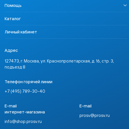
Наша Победа
Педагогам
Осторожно, контрафакт
Помощь
Профориентация
Родителям
Контакты
Учимся для жизни
Ученикам
Доставка и оплата
ССТ Лингвотест
Каталог
Партнёрам
Где купить
Инвесторам
Задать вопрос
Личный кабинет
Адрес
127473, г. Москва, ул. Краснопролетарская, д. 16, стр. 3,
подъезд 8
Телефон горячей линии
+7 (495) 789-30-40
E-mail
E-mail
интернет-магазина
prosv@prosv.ru
info@shop.prosv.ru