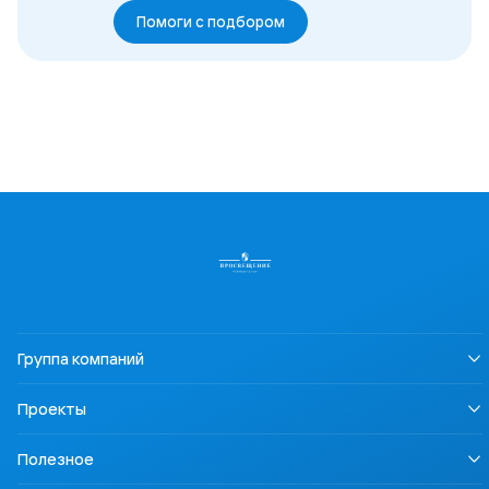
Помоги с подбором
Группа компаний
О нас
Проекты
Устойчивое развитие
Информация для СМИ
LECTA
Полезное
Карьера
Урок безопасности
Правовая информация