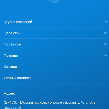
Группа компаний
О нас
Проекты
Устойчивое развитие
Информация для СМИ
LECTA
Полезное
Карьера
Урок безопасности
Правовая информация
Наша Победа
Педагогам
Осторожно, контрафакт
Помощь
Профориентация
Родителям
Контакты
Учимся для жизни
Ученикам
Доставка и оплата
ССТ Лингвотест
Каталог
Партнёрам
Где купить
Инвесторам
Задать вопрос
Личный кабинет
Адрес
127473, г. Москва, ул. Краснопролетарская, д. 16, стр. 3,
подъезд 8