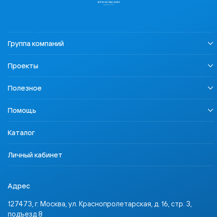
Группа компаний
О нас
Проекты
Устойчивое развитие
Информация для СМИ
LECTA
Полезное
Карьера
Урок безопасности
Правовая информация
Наша Победа
Педагогам
Осторожно, контрафакт
Помощь
Профориентация
Родителям
Контакты
Учимся для жизни
Ученикам
Доставка и оплата
ССТ Лингвотест
Каталог
Партнёрам
Где купить
Инвесторам
Задать вопрос
Личный кабинет
Адрес
127473, г. Москва, ул. Краснопролетарская, д. 16, стр. 3,
подъезд 8