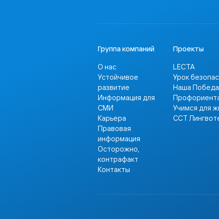
Группа компаний
Проекты
О нас
LECTA
Устойчивое
Урок безопа
развитие
Наша Победа
Информация для
Профориент
СМИ
Учимся для ж
Карьера
ССТ Лингвот
Правовая
информация
Осторожно,
контрафакт
Контакты