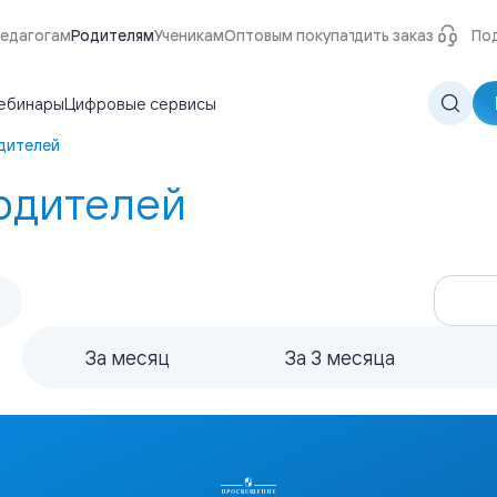
едагогам
Родителям
Ученикам
Оптовым покупателям
Отследить заказ
О нас
По
ебинары
Цифровые сервисы
одителей
родителей
За месяц
За 3 месяца