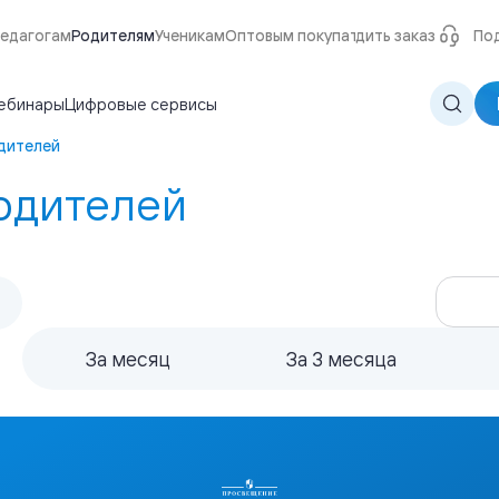
едагогам
Родителям
Ученикам
Оптовым покупателям
Отследить заказ
О нас
По
ебинары
Цифровые сервисы
одителей
родителей
За месяц
За 3 месяца