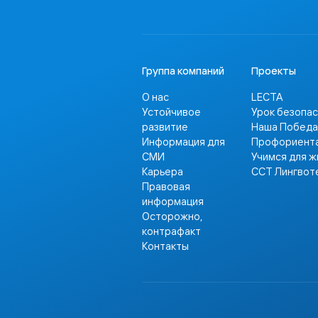
Группа компаний
Проекты
О нас
LECTA
Устойчивое
Урок безопа
развитие
Наша Победа
Информация для
Профориент
СМИ
Учимся для ж
Карьера
ССТ Лингвот
Правовая
информация
Осторожно,
контрафакт
Контакты