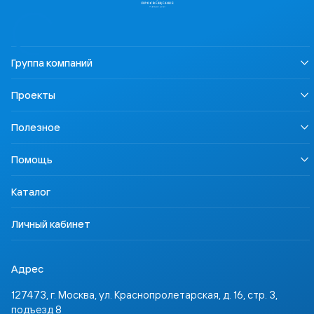
Группа компаний
О нас
Проекты
Устойчивое развитие
Информация для СМИ
LECTA
Полезное
Карьера
Урок безопасности
Правовая информация
Наша Победа
Педагогам
Осторожно, контрафакт
Помощь
Профориентация
Родителям
Контакты
Учимся для жизни
Ученикам
Доставка и оплата
ССТ Лингвотест
Каталог
Партнёрам
Где купить
Инвесторам
Задать вопрос
Личный кабинет
Адрес
127473, г. Москва, ул. Краснопролетарская, д. 16, стр. 3,
подъезд 8