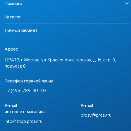
Осторожно, контрафакт
Помощь
Профориентация
Родителям
Контакты
Учимся для жизни
Ученикам
Доставка и оплата
ССТ Лингвотест
Каталог
Партнёрам
Где купить
Инвесторам
Задать вопрос
Личный кабинет
Адрес
127473, г. Москва, ул. Краснопролетарская, д. 16, стр. 3,
подъезд 8
Телефон горячей линии
+7 (495) 789-30-40
E-mail
E-mail
интернет-магазина
prosv@prosv.ru
info@shop.prosv.ru