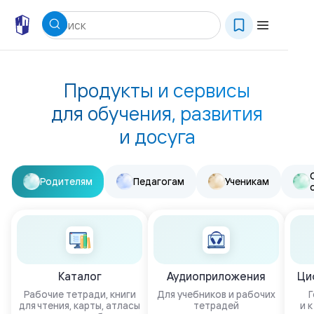
Продукты и сервисы
для обучения, развития
и досуга
Родителям
Педагогам
Ученикам
Каталог
Аудиоприложения
Ци
Рабочие тетради, книги
Для учебников и рабочих
Г
для чтения, карты, атласы
тетрадей
и 