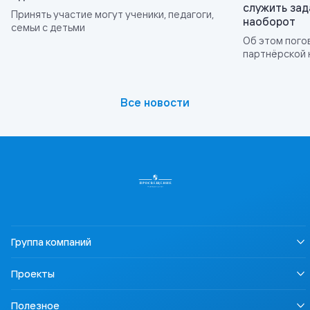
служить зад
Принять участие могут ученики, педагоги,
наоборот
семьи с детьми
Об этом пого
партнёрской 
2026»
Все новости
Группа компаний
О нас
Проекты
Устойчивое развитие
Информация для СМИ
LECTA
Полезное
Карьера