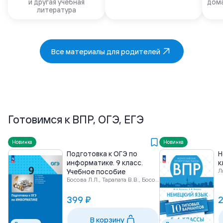
и другая учебная
дома
литература
Все материалы для родителей
Готовимся к ВПР, ОГЭ, ЕГЭ
Новинка
Новинка
Подготовка к ОГЭ по
Н
информатике. 9 класс.
к
Л
Учебное пособие
Босова Л.Л., Тарапата В.В., Босова А.Ю. и др.
399 ₽
2
В корзину