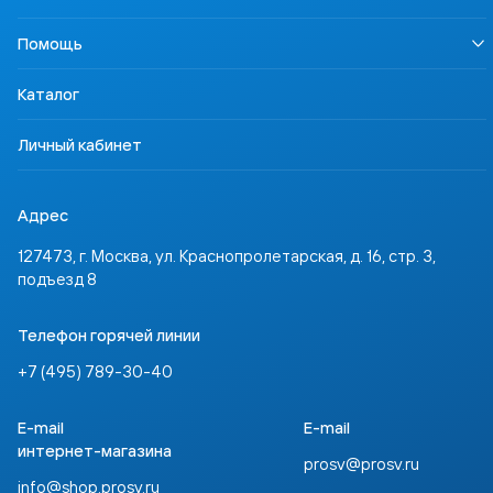
Урок безопасности
Правовая информация
Наша Победа
Педагогам
Осторожно, контрафакт
Помощь
Профориентация
Родителям
Контакты
Учимся для жизни
Ученикам
Доставка и оплата
ССТ Лингвотест
Каталог
Партнёрам
Где купить
Инвесторам
Задать вопрос
Личный кабинет
Адрес
127473, г. Москва, ул. Краснопролетарская, д. 16, стр. 3,
подъезд 8
Телефон горячей линии
+7 (495) 789-30-40
E-mail
E-mail
интернет-магазина
prosv@prosv.ru
info@shop.prosv.ru