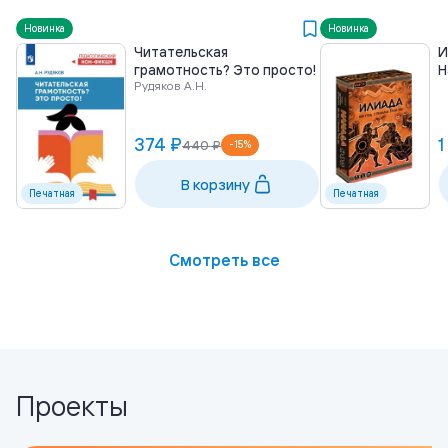
Новинка
Новинка
Читательская
И
грамотность? Это просто!
Н
Рудяков А.Н.
374 ₽
1
440 ₽
-
15
%
В корзину
Печатная
Печатная
Смотреть все
Проекты