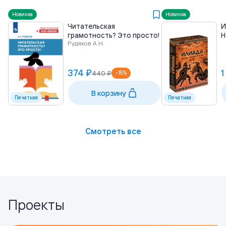
Новинка
Новинка
Читательская
И
грамотность? Это просто!
Н
Рудяков А.Н.
374 ₽
1
440 ₽
-
15
%
В корзину
Печатная
Печатная
Смотреть все
Проекты