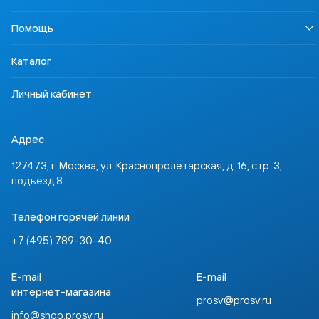
Урок безопасности
Правовая информация
Наша Победа
Педагогам
Осторожно, контрафакт
Помощь
Профориентация
Родителям
Контакты
Учимся для жизни
Ученикам
Доставка и оплата
ССТ Лингвотест
Каталог
Партнёрам
Где купить
Инвесторам
Задать вопрос
Личный кабинет
Адрес
127473, г. Москва, ул. Краснопролетарская, д. 16, стр. 3,
подъезд 8
Телефон горячей линии
+7 (495) 789-30-40
E-mail
E-mail
интернет-магазина
prosv@prosv.ru
info@shop.prosv.ru