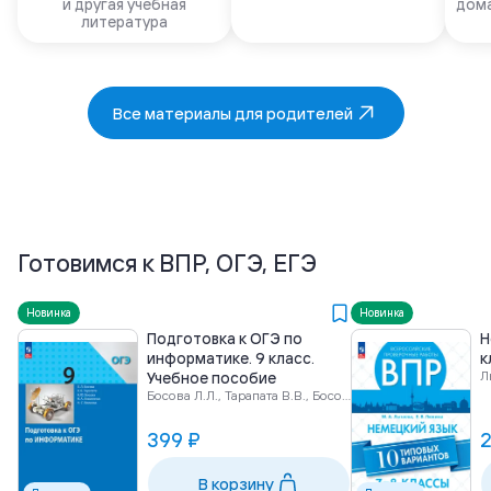
и другая учебная
дома
литература
Все материалы для родителей
Готовимся к ВПР, ОГЭ, ЕГЭ
Новинка
Новинка
Подготовка к ОГЭ по
Н
информатике. 9 класс.
к
Л
Учебное пособие
Босова Л.Л., Тарапата В.В., Босова А.Ю. и др.
399 ₽
2
В корзину