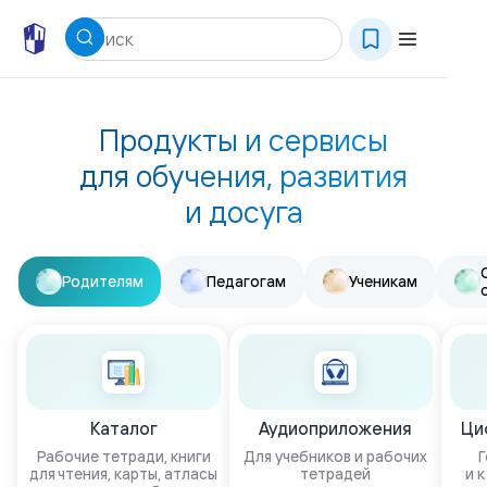
Продукты и сервисы
для обучения, развития
и досуга
Родителям
Педагогам
Ученикам
Каталог
Аудиоприложения
Ци
Рабочие тетради, книги
Для учебников и рабочих
Г
для чтения, карты, атласы
тетрадей
и 