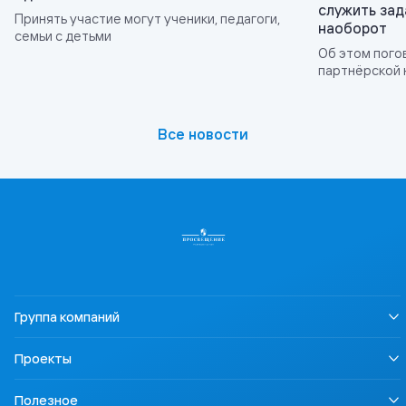
служить зад
Принять участие могут ученики, педагоги,
наоборот
семьи с детьми
Об этом пого
партнёрской 
2026»
Все новости
Группа компаний
О нас
Проекты
Устойчивое развитие
Информация для СМИ
LECTA
Полезное
Карьера